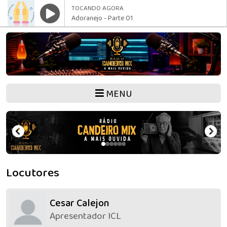
TOCANDO AGORA
Adoranejo - Parte 01
MENU
Locutores
Cesar Calejon
Apresentador ICL